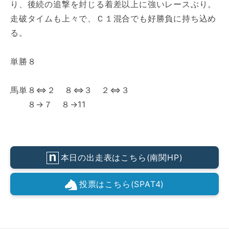
り、後続の追撃を封じる着差以上に強いレースぶり。
走破タイムも上々で、Ｃ１混合でも好勝負に持ち込め
る。
単勝８
馬単８⇔２ ８⇔３ ２⇔３
８→７ ８→11
本日の出走表はこちら(南関HP)
投票はこちら(SPAT4)