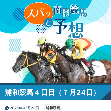
浦和競馬４日目（７月24日）
2025年07月23日
浦和競馬