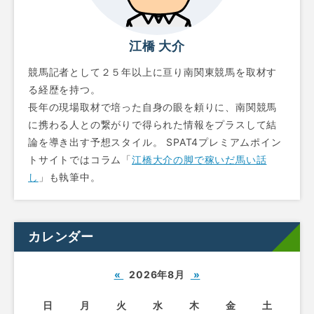
江橋 大介
競馬記者として２５年以上に亘り南関東競馬を取材す
る経歴を持つ。
長年の現場取材で培った自身の眼を頼りに、南関競馬
に携わる人との繋がりで得られた情報をプラスして結
論を導き出す予想スタイル。 SPAT4プレミアムポイン
トサイトではコラム「
江橋大介の脚で稼いだ馬い話
し
」も執筆中。
カレンダー
«
2026年8月
»
日
月
火
水
木
金
土