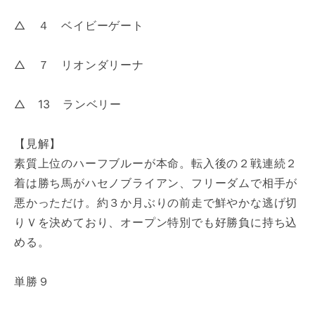
△ ４ ベイビーゲート
△ ７ リオンダリーナ
△ 13 ランベリー
【見解】
素質上位のハーフブルーが本命。転入後の２戦連続２
着は勝ち馬がハセノブライアン、フリーダムで相手が
悪かっただけ。約３か月ぶりの前走で鮮やかな逃げ切
りＶを決めており、オープン特別でも好勝負に持ち込
める。
単勝９