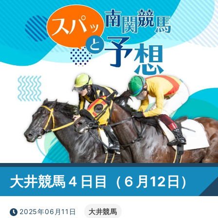
大井競馬４日目（６月12日）
2025年06月11日
大井競馬