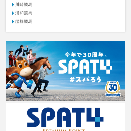
川崎競馬
浦和競馬
船橋競馬