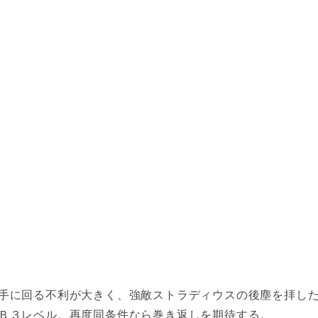
手に回る不利が大きく、強敵ストラディウスの後塵を拝し
Ｂ３レベル。再度同条件なら巻き返しを期待する。