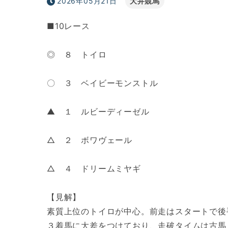
2026年05月21日
大井競馬
■10レース
◎ ８ トイロ
〇 ３ ベイビーモンストル
▲ １ ルビーディーゼル
△ ２ ボワヴェール
△ ４ ドリームミヤギ
【見解】
素質上位のトイロが中心。前走はスタートで後
３着馬に大差をつけており、走破タイムは古馬