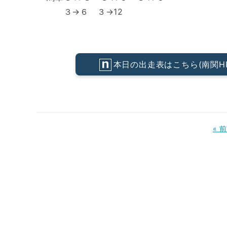
３→６ ３→12
本日の出走表はこちら(南関HP
« 