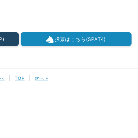
)
投票はこちら(SPAT4)
|
|
前へ
TOP
次へ »