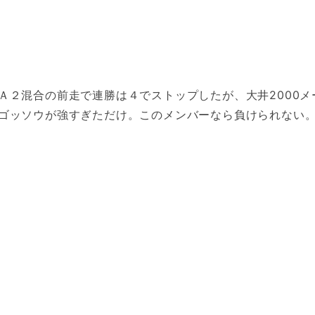
Ａ２混合の前走で連勝は４でストップしたが、大井2000メ
ゴッソウが強すぎただけ。このメンバーなら負けられない