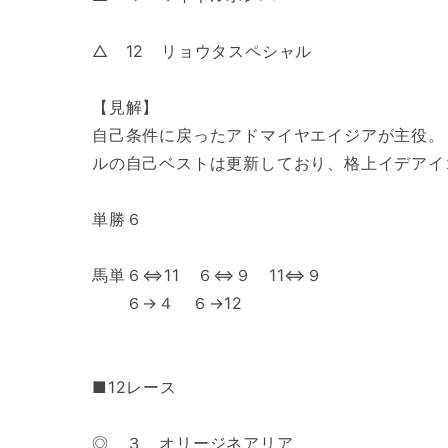
△ 12 リョウタスペシャル
【見解】
自己条件に戻ったアドマイヤエイジアが主役。
ルの自己ベストは更新しており、格上イデアイ
単勝６
馬単６⇔11 ６⇔９ 11⇔９
６→４ ６→12
■12レース
◎ ３ オリージネアリア