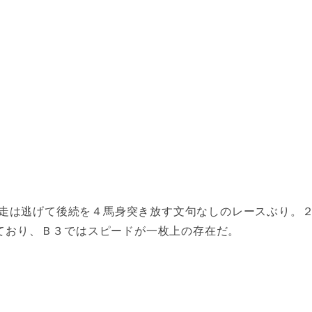
走は逃げて後続を４馬身突き放す文句なしのレースぶり。
しており、Ｂ３ではスピードが一枚上の存在だ。