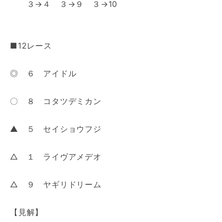
３→４ ３→９ ３→10
■12レース
◎ ６ アイドル
〇 ８ コタツデミカン
▲ ５ セイショウフジ
△ １ ライヴアメデオ
△ ９ ヤギリドリーム
【見解】