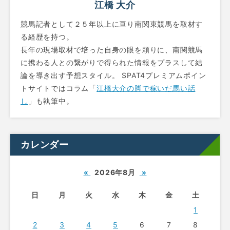
江橋 大介
競馬記者として２５年以上に亘り南関東競馬を取材す
る経歴を持つ。
長年の現場取材で培った自身の眼を頼りに、南関競馬
に携わる人との繋がりで得られた情報をプラスして結
論を導き出す予想スタイル。 SPAT4プレミアムポイン
トサイトではコラム「
江橋大介の脚で稼いだ馬い話
し
」も執筆中。
カレンダー
«
2026年8月
»
日
月
火
水
木
金
土
1
2
3
4
5
6
7
8