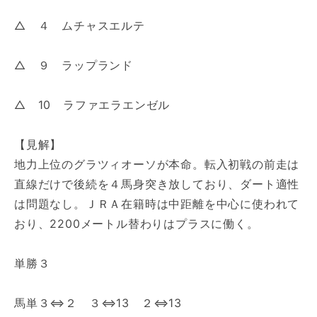
△ ４ ムチャスエルテ
△ ９ ラップランド
△ 10 ラファエラエンゼル
【見解】
地力上位のグラツィオーソが本命。転入初戦の前走は
直線だけで後続を４馬身突き放しており、ダート適性
は問題なし。ＪＲＡ在籍時は中距離を中心に使われて
おり、2200メートル替わりはプラスに働く。
単勝３
馬単３⇔２ ３⇔13 ２⇔13