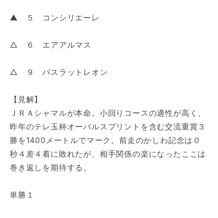
▲ ５ コンシリエーレ
△ ６ エアアルマス
△ ９ バスラットレオン
【見解】
ＪＲＡシャマルが本命。小回りコースの適性が高く、
昨年のテレ玉杯オーバルスプリントを含む交流重賞３
勝を1400メートルでマーク。前走のかしわ記念は０
秒４差４着に敗れたが、相手関係の楽になったここは
巻き返しを期待する。
単勝１