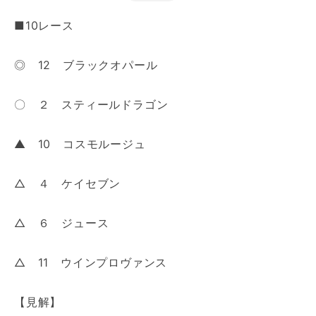
■10レース
◎ 12 ブラックオパール
〇 ２ スティールドラゴン
▲ 10 コスモルージュ
△ ４ ケイセブン
△ ６ ジュース
△ 11 ウインプロヴァンス
【見解】