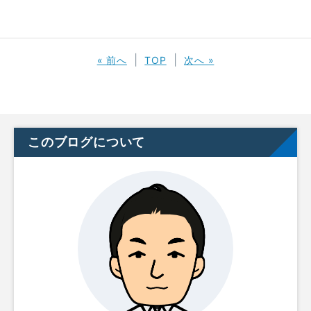
|
|
« 前へ
TOP
次へ »
このブログについて