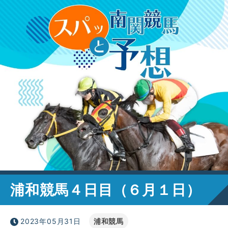
浦和競馬４日目（６月１日）
2023年05月31日
浦和競馬