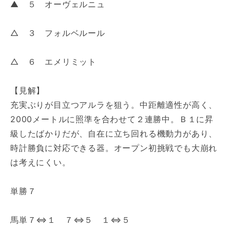
▲ ５ オーヴェルニュ
△ ３ フォルベルール
△ ６ エメリミット
【見解】
充実ぶりが目立つアルラを狙う。中距離適性が高く、
2000メートルに照準を合わせて２連勝中。Ｂ１に昇
級したばかりだが、自在に立ち回れる機動力があり、
時計勝負に対応できる器。オープン初挑戦でも大崩れ
は考えにくい。
単勝７
馬単７⇔１ ７⇔５ １⇔５