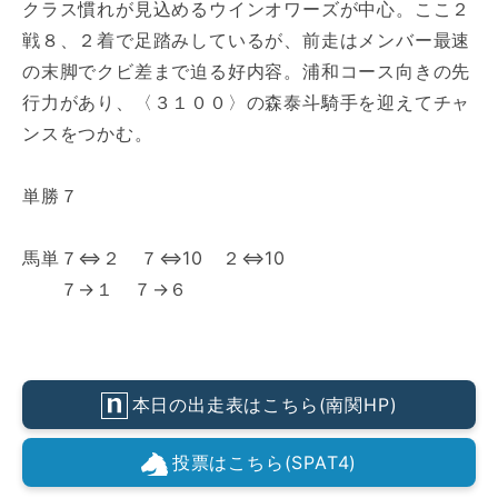
クラス慣れが見込めるウインオワーズが中心。ここ２
戦８、２着で足踏みしているが、前走はメンバー最速
の末脚でクビ差まで迫る好内容。浦和コース向きの先
行力があり、〈３１００〉の森泰斗騎手を迎えてチャ
ンスをつかむ。
単勝７
馬単７⇔２ ７⇔10 ２⇔10
７→１ ７→６
本日の出走表はこちら(南関HP)
投票はこちら(SPAT4)