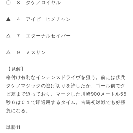
〇 ８ タケノロイヤル
▲ ４ アイビーヒメチャン
△ ７ エターナルセイバー
△ ９ ミスサン
【見解】
格付け有利なインテンスドライヴを狙う。前走は伏兵
タケノマジックの逃げ切りを許したが、ゴール前でク
ビ差まで迫っており、マークした川崎900メートル55
秒６はＣ１で即通用するタイム。古馬初対戦でも好勝
負になる。
単勝11