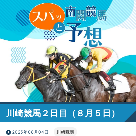
川崎競馬２日目（８月５日）
2025年08月04日
川崎競馬