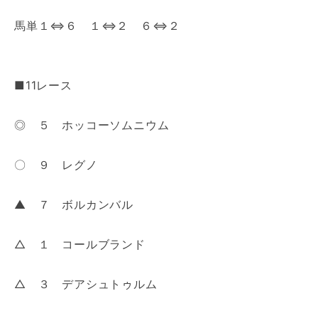
馬単１⇔６ １⇔２ ６⇔２
■11レース
◎ ５ ホッコーソムニウム
〇 ９ レグノ
▲ ７ ボルカンバル
△ １ コールブランド
△ ３ デアシュトゥルム