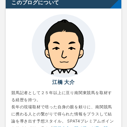
このブログについて
江橋 大介
競馬記者として２５年以上に亘り南関東競馬を取材す
る経歴を持つ。
長年の現場取材で培った自身の眼を頼りに、南関競馬
に携わる人との繋がりで得られた情報をプラスして結
論を導き出す予想スタイル。 SPAT4プレミアムポイン