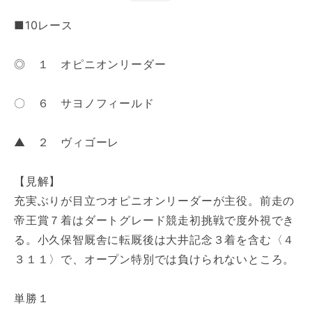
■10レース
◎ １ オピニオンリーダー
〇 ６ サヨノフィールド
▲ ２ ヴィゴーレ
【見解】
充実ぶりが目立つオピニオンリーダーが主役。前走の
帝王賞７着はダートグレード競走初挑戦で度外視でき
る。小久保智厩舎に転厩後は大井記念３着を含む〈４
３１１〉で、オープン特別では負けられないところ。
単勝１